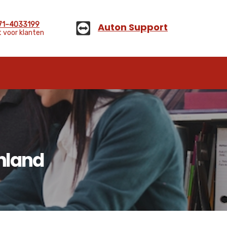
)71–4033199
Auton Support
 voor klanten
enland