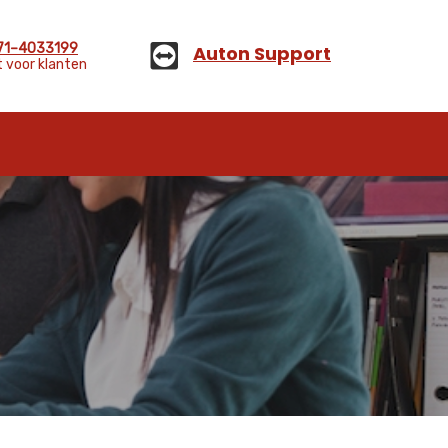
)71–4033199
Auton Support
 voor klanten