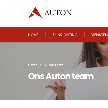
HOME
IT-INRICHTING
DIENSTE
Home
Auton team
Ons Auton team