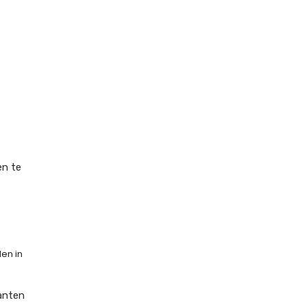
en te
en in
anten